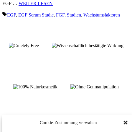
EGF …
WEITER LESEN
Schlagwörter
EGF
,
EGF Serum Studie
,
FGF
,
Studien
,
Wachstumsfaktoren
Cookie-Zustimmung verwalten