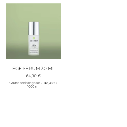
EGF SERUM 30 ML
64,90
€
Grundpreisangabe
/
2.163,33
€
1000
ml