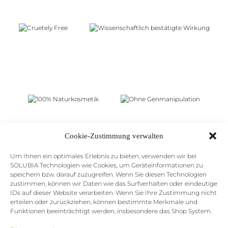
Cookie-Zustimmung verwalten
Um Ihnen ein optimales Erlebnis zu bieten, verwenden wir bei
SOLUBIA Technologien wie Cookies, um Geräteinformationen zu
speichern bzw. darauf zuzugreifen. Wenn Sie diesen Technologien
© MEDI CINE GMBH, 2020
KONTAKT
zustimmen, können wir Daten wie das Surfverhalten oder eindeutige
IMPRESSUM
IDs auf dieser Website verarbeiten. Wenn Sie Ihre Zustimmung nicht
erteilen oder zurückziehen, können bestimmte Merkmale und
DATENSCHUTZ
NEWSLETTER
Funktionen beeinträchtigt werden, insbesondere das Shop System.
AGB
BERATUNG VEREINBAREN
WIDERRUFSBELEHRUNG