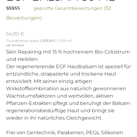
(
92
geprüfte Gesamtbewertungen
4.86
out of 5
Bewertungen)
54,90
€
Grundpreisangabe
/
1000
ml
1.830,00
€
inkl. 19 % MwSt.
Skin Repairing mit 15 % hochreinem Bio-Colostrum
und Heilölen.
Der regenerierende EGF­ Hautbalsam ist speziell für
entzündliche, strapazierte und trockene Haut
entwickelt. Mit seiner einzig­ artigen
Wirkstoffkombination aus natürlich gewonnenen
Wachstumsfaktoren und wertvollen, aktiven
Pflanzen-Extrakten pflegt und beruhigt der Balsam
regenerationsbedürftige Haut und bringt sie
wieder in ihr natürliches Gleichgewicht.
Frei von Gentechnik, Parabenen, PEGs, Silikonen