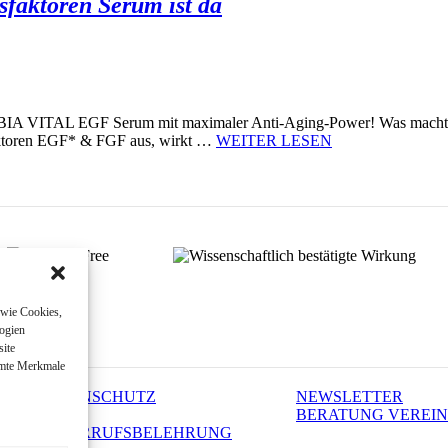
aktoren Serum ist da
UBIA VITAL EGF Serum mit maximaler Anti-Aging-Power! Was macht u
aktoren EGF* & FGF aus, wirkt …
WEITER LESEN
 wie Cookies,
logien
site
immte Merkmale
DATENSCHUTZ
NEWSLETTER
AGB
BERATUNG VEREI
WIDERRUFSBELEHRUNG