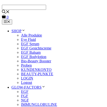
Zum
Inhalt
springen
0
Menu
SHOP
Alle Produkte
Eye Fluid
EGF Serum
EGF Gesichtscreme
EGF Balsam
EGF Bodylotion
Bio-Beauty Booster
Proben
KUNDENKONTO
BEAUTY-PUNKTE
LOGIN
Logout
GLOW-FACTORS
EGF
FGF
NGF
IMMUNGLOBULINE