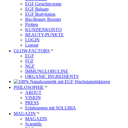
EGF Gesichtscreme
EGF Balsam
EGF Bodylotion
Bio-Beauty Booster
Proben
KUNDENKONTO
BEAUTY-PUNKTE
LOGIN
Logout
GLOW-FACTORS
EGF
FGF
NGF
IMMUNGLOBULINE
ORGANIC INGREDIENTS
PHILOSOPHIE
ABOUT
VISION
PRESS
Erfahrungen mit SOLUBIA
MAGAZIN
MAGAZIN
Scientific