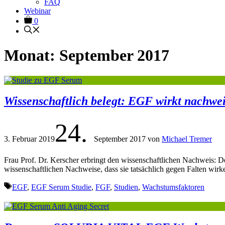
FAQ
Webinar
0
Monat:
September 2017
Wissenschaftlich belegt: EGF wirkt nachwei
24.
3. Februar 2019
September 2017
von
Michael Tremer
Frau Prof. Dr. Kerscher erbringt den wissenschaftlichen Nachweis: D
wissenschaftlichen Nachweise, dass sie tatsächlich gegen Falten w
Schlagwörter
EGF
,
EGF Serum Studie
,
FGF
,
Studien
,
Wachstumsfaktoren