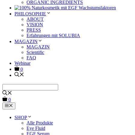
ORGANIC INGREDIENTS
PHILOSOPHIE
ABOUT
VISION
PRESS
Erfahrungen mit SOLUBIA
MAGAZIN
MAGAZIN
Scientific
FAQ
Webinar
0
0
Menü
SHOP
Alle Produkte
Eye Fluid
EGF Serum