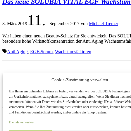
Das neue SOLUBIA VITAL EGF Wachstumsf
11.
8. März 2019
September 2017
von
Michael Tremer
Wir haben einen neuen Beauty-Schatz für Sie entwickelt: Das SOL
besonders hohe Wirkstoffkonzentration der Anti Aging Wachstumsf
Schlagwörter
Anti Aging
,
EGF-Serum
,
Wachstumsfaktoren
Cookie-Zustimmung verwalten
Um Ihnen ein optimales Erlebnis zu bieten, verwenden wir bei SOLUBIA Technologien
um Geräteinformationen zu speichern bzw. darauf zuzugreifen. Wenn Sie diesen Techno
zustimmen, können wir Daten wie das Surfverhalten oder eindeutige IDs auf dieser Web
verarbeiten. Wenn Sie Ihre Zustimmung nicht erteilen oder zurückziehen, können best
und Funktionen beeinträchtigt werden, insbesondere das Shop System.
© MEDI CINE GMBH, 2020
KONTAKT
IMPRESSUM
Dienste verwalten