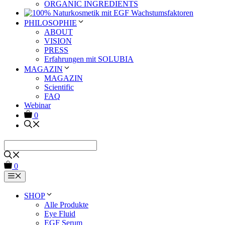
ORGANIC INGREDIENTS
PHILOSOPHIE
ABOUT
VISION
PRESS
Erfahrungen mit SOLUBIA
MAGAZIN
MAGAZIN
Scientific
FAQ
Webinar
0
0
Menü
SHOP
Alle Produkte
Eye Fluid
EGF Serum