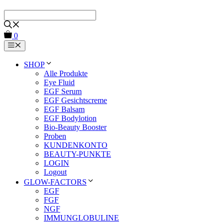
Zum
Inhalt
springen
0
Menu
SHOP
Alle Produkte
Eye Fluid
EGF Serum
EGF Gesichtscreme
EGF Balsam
EGF Bodylotion
Bio-Beauty Booster
Proben
KUNDENKONTO
BEAUTY-PUNKTE
LOGIN
Logout
GLOW-FACTORS
EGF
FGF
NGF
IMMUNGLOBULINE