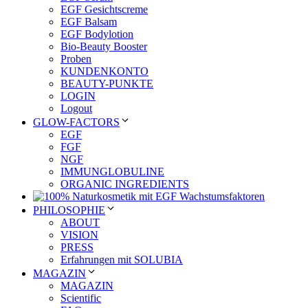
EGF Gesichtscreme
EGF Balsam
EGF Bodylotion
Bio-Beauty Booster
Proben
KUNDENKONTO
BEAUTY-PUNKTE
LOGIN
Logout
GLOW-FACTORS
EGF
FGF
NGF
IMMUNGLOBULINE
ORGANIC INGREDIENTS
PHILOSOPHIE
ABOUT
VISION
PRESS
Erfahrungen mit SOLUBIA
MAGAZIN
MAGAZIN
Scientific